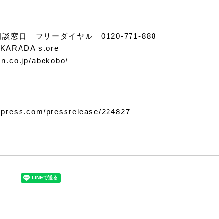
談窓口 フリーダイヤル 0120-771-888
RADA store
en.co.jp/abekobo/
e-press.com/pressrelease/224827