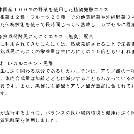
本国産１００％の野菜を使用した植物発酵エキス
・根菜１２種・フルーツ２６種・その他葉野菜や沖縄野菜３
いた伝統技術を使って長時間じっくり熟成し、カプセルに凝
る熟成発酵黒にんにくエキス（無臭）配合
めに利用されてきたにんにくは、熟成発酵させることで栄養
、熟成黒にんにくの栄養量は生にんにくの１０倍ともいわれ
材 L-カルニチン・黒酢
生に深く関わる成分であるL-カルニチンは、アミノ酸の一
す。体内合成量は加齢とともに減少することもわかっている
重要です。また、黒酢にも酢酸とアミノ酸が豊富に含まれて
です。
葉が流行するように、バランスの良い腸内環境と健康は深く
品質乳酸菌を使用しました。