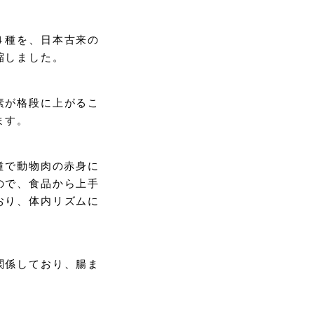
４種を、日本古来の
縮しました。
素が格段に上がるこ
ます。
種で動物肉の赤身に
ので、食品から上手
おり、体内リズムに
関係しており、腸ま