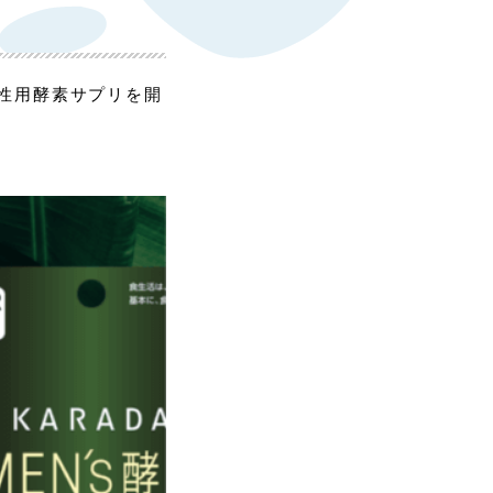
男性用酵素サプリを開
。