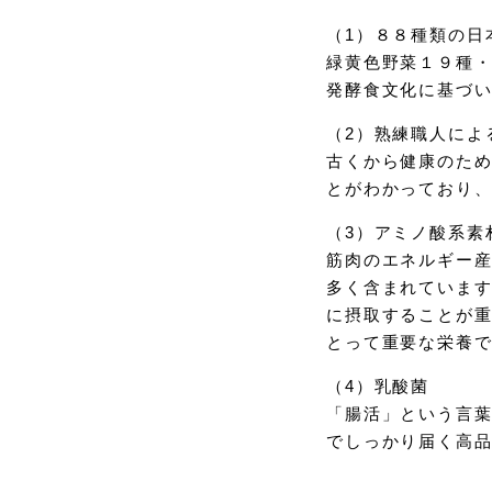
（1）８８種類の日
緑黄色野菜１９種
発酵食文化に基づ
（2）熟練職人によ
古くから健康のた
とがわかっており
（3）アミノ酸系素
筋肉のエネルギー産
多く含まれていま
に摂取することが
とって重要な栄養
（4）乳酸菌
「腸活」という言
でしっかり届く高