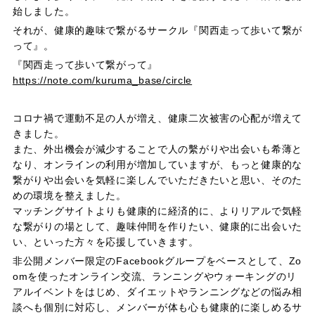
始しました。
それが、健康的趣味で繋がるサークル『関西走って歩いて繋が
って』。
『関西走って歩いて繋がって』
https://note.com/kuruma_base/circle
コロナ禍で運動不足の人が増え、健康二次被害の心配が増えて
きました。
また、外出機会が減少することで人の繫がりや出会いも希薄と
なり、オンラインの利用が増加していますが、もっと健康的な
繋がりや出会いを気軽に楽しんでいただきたいと思い、そのた
めの環境を整えました。
マッチングサイトよりも健康的に経済的に、よりリアルで気軽
な繋がりの場として、趣味仲間を作りたい、健康的に出会いた
い、といった方々を応援していきます。
非公開メンバー限定のFacebookグループをベースとして、Zo
omを使ったオンライン交流、ランニングやウォーキングのリ
アルイベントをはじめ、ダイエットやランニングなどの悩み相
談へも個別に対応し、メンバーが体も心も健康的に楽しめるサ