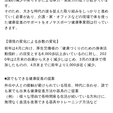
活動の減少や座りすぎによる体力・免疫力の低下が起きていま
す。
そのため、大きな時代の波を捉えた取り組みをしっかりと進め
ていく必要があり、介護・家・オフィスなどの現場で体を使っ
た健康促進のサポートをオノヤスポーツ健康事業部は行ってい
きます。
【環境の変化による歩数の変化】
前年は4月に向け、厚生労働省の「健康づくりのための身体活
動指針」の目安とする8,000歩以上歩いているのに対し、202
0年は2月末の自粛から大きく減少しはじめ、3月の3連休で増
加したものの、4月末までに前年より1,000歩近く減少。
■誰でもできる健康促進の提案
外出や人との接触が避けられている現在、時代に合わせ、誰で
も家でも出来る健康促進方法や器具のご提案
（例）：様々な理由で長時間座る生活が続いている方向けに、
無理なく血流を改善できる器具やトレーニング方法など