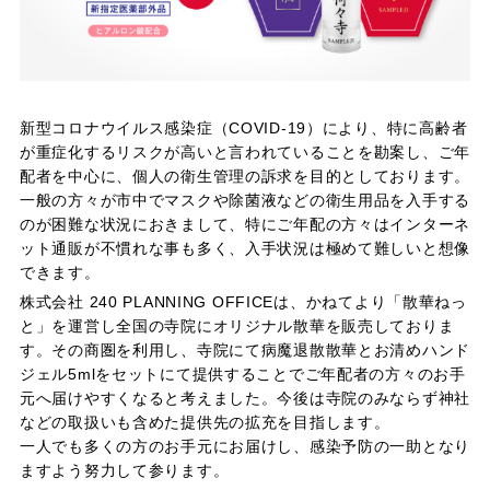
新型コロナウイルス感染症（COVID-19）により、特に高齢者
が重症化するリスクが高いと言われていることを勘案し、ご年
配者を中心に、個人の衛生管理の訴求を目的としております。
一般の方々が市中でマスクや除菌液などの衛生用品を入手する
のが困難な状況におきまして、特にご年配の方々はインターネ
ット通販が不慣れな事も多く、入手状況は極めて難しいと想像
できます。
株式会社 240 PLANNING OFFICEは、かねてより「散華ねっ
と」を運営し全国の寺院にオリジナル散華を販売しておりま
す。その商圏を利用し、寺院にて病魔退散散華とお清めハンド
ジェル5mlをセットにて提供することでご年配者の方々のお手
元へ届けやすくなると考えました。今後は寺院のみならず神社
などの取扱いも含めた提供先の拡充を目指します。
一人でも多くの方のお手元にお届けし、感染予防の一助となり
ますよう努力して参ります。