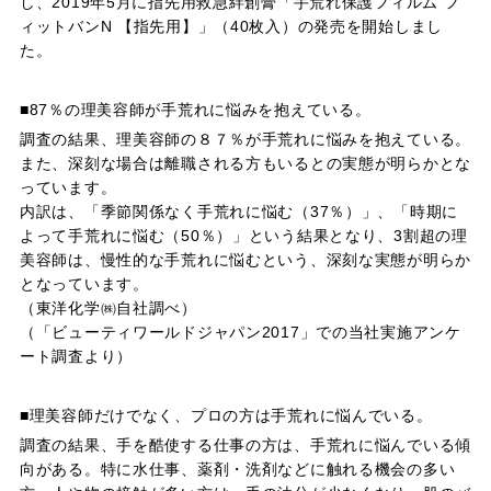
し、2019年5月に指先用救急絆創膏「手荒れ保護フィルム フ
ィットバンN 【指先用】」（40枚入）の発売を開始しまし
た。
■87％の理美容師が手荒れに悩みを抱えている。
調査の結果、理美容師の８７％が手荒れに悩みを抱えている。
また、深刻な場合は離職される方もいるとの実態が明らかとな
っています。
内訳は、「季節関係なく手荒れに悩む（37％）」、「時期に
よって手荒れに悩む（50％）」という結果となり、3割超の理
美容師は、慢性的な手荒れに悩むという、深刻な実態が明らか
となっています。
（東洋化学㈱自社調べ）
（「ビューティワールドジャパン2017」での当社実施アンケ
ート調査より）
■理美容師だけでなく、プロの方は手荒れに悩んでいる。
調査の結果、手を酷使する仕事の方は、手荒れに悩んでいる傾
向がある。特に水仕事、薬剤・洗剤などに触れる機会の多い