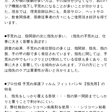
方、人や物の接触が多い方は、手の油分が少なくなり、肌のバ
リア機能が低下し手荒れになることが多いことが分かりまし
た。現在では、理美容師以外にも、美容サロン、ペットサロ
ン、飲食関係者、医療従事者の方々にもご使用頂き好評を得て
います。
■手荒れは、指関節の次に指先が多い。（指先の手荒れは、仕
事に大きく影響を及ぼす）
調査の結果、手荒れの発症部位の多くは、指関節、指先、指の
股、手の甲の順で多く発症されています。指先に関しては、手
荒れの中でもパックリとひび割れしている症状も多くあり、仕
事に大きく影響している傾向がみられます。プロの方にとって
は指先のケアは重要性が高いと分かりました。
■プロ仕様 手荒れ保護フィルム フィットバンN 【指先用】の
特長
1、 指先をしっかり覆える形状・・・指の第一関節までしっか
りと覆うことで剥がれにくい。
2、弊社独自のシリコーン粘着剤を使用・・・シリコーン粘着