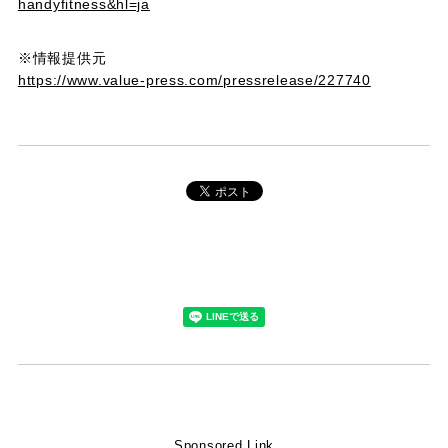
handyfitness&hl=ja
※情報提供元
https://www.value-press.com/pressrelease/227740
Sponsored Link