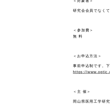
＜対象者＞
研究会会員でなく
＜参加費＞
無 料
＜お申込方法＞
事前申込制です。下
https://www.optic.
＜主 催＞
岡山県医用工学研