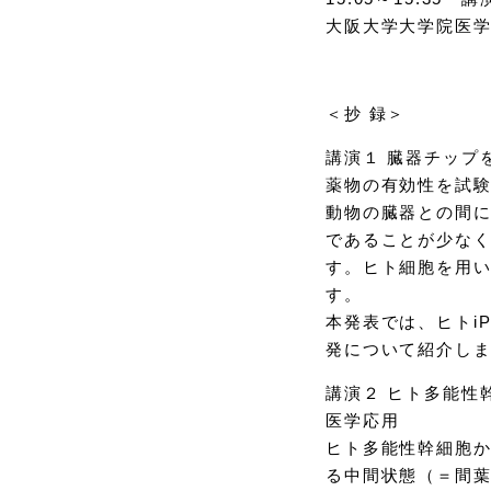
大阪大学大学院医学
＜抄 録＞
講演１ 臓器チップ
薬物の有効性を試
動物の臓器との間
であることが少な
す。ヒト細胞を用
す。
本発表では、ヒトi
発について紹介し
講演２ ヒト多能性
医学応用
ヒト多能性幹細胞
る中間状態（＝間