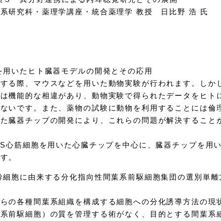
系研究科・薬理学講座・統合薬理学 教授 日比野 浩 氏
を用いたヒト臓器モデルの開発とその応用
験する際、マウスなどを用いた動物実験が行われます。しか
には機能的な相違があり、動物実験で得られたデータをヒト
くないです。また、薬物の試験に動物を利用することには倫
いた臓器チップの開発により、これらの問題が解決すること
PS心筋細胞を用いた心臓チップを中心に、臓器チップを用
ます。
幹細胞に由来する分化指向性間葉系前駆細胞集団の選別単離
からの各種間葉系組織を構成する細胞への分化誘導方法の現
葉系前駆細胞）の質を管理する術がなく、目的とする間葉系