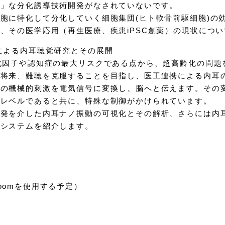
的」な分化誘導技術開発がなされていないです。
胞に特化して分化していく細胞集団(ヒト軟骨前駆細胞)の効
、その医学応用（再生医療、疾患iPSC創薬）の現状につ
による内耳聴覚研究とその展開
化因子や認知症の最大リスクである点から、超高齢化の問題
、将来、難聴を克服することを目指し、医工連携による内耳
音の機械的刺激を電気信号に変換し、脳へと伝えます。その
ノレベルであると共に、特殊な制御がかけられています。
開発を介した内耳ナノ振動の可視化とその解析、さらには内
グシステムを紹介します。
oomを使用する予定）