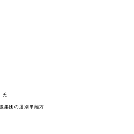
 氏
細胞集団の選別単離方