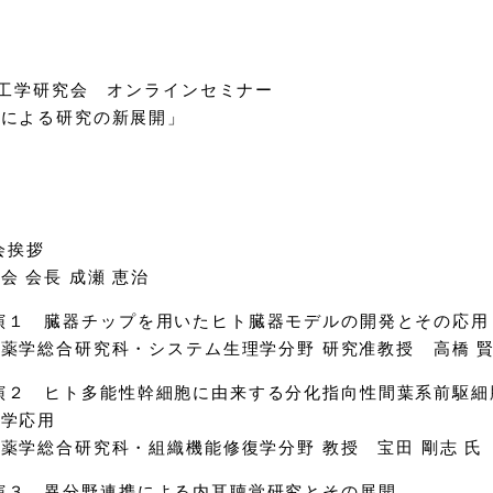
用工学研究会 オンラインセミナー
合による研究の新展開」
開会挨拶
会 会長 成瀬 恵治
5 講演１ 臓器チップを用いたヒト臓器モデルの開発とその応用
薬学総合研究科・システム生理学分野 研究准教授 高橋 賢
05 講演２ ヒト多能性幹細胞に由来する分化指向性間葉系前駆
医学応用
薬学総合研究科・組織機能修復学分野 教授 宝田 剛志 氏
5 講演３ 異分野連携による内耳聴覚研究とその展開