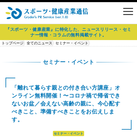
toggl
navig
『スポーツ・健康産業』に特化した、ニュースリリース・セミ
ナー情報・コラムの無料掲載サイト。
トップページ
全てのニュース
セミナー・イベント
「離れて暮らす親との付き合い方講座」オンライン無料開催！〜コロナ禍
で帰省できないお盆／会えない高齢の親に、今心配すべきこと、準備すべ
セミナー・イベント
きことをお伝えします。
「離れて暮らす親との付き合い方講座」オ
ンライン無料開催！〜コロナ禍で帰省でき
ないお盆／会えない高齢の親に、今心配す
べきこと、準備すべきことをお伝えしま
す。
セミナー・イベント