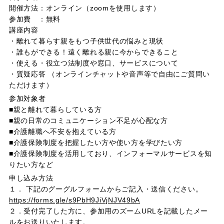
開催方法：オンライン（zoomを使用します）
参加費 ：無料
講座内容
・離れて暮らす親をもつ子供世代の悩みと現状
・誰もができる！遠く離れる親に今からできること
・使える・役立つ法制度や窓口、サービスについて
・質疑応答 （オンラインチャットや音声等で自由にご質問い
ただけます）
参加対象者
■親と離れて暮らしている方
■親の日常のコミュニケーション不足が心配な方
■介護離職へ不安を抱えている方
■介護保険制度を把握したい方や使い方を学びたい方
■介護保険制度を活用しており、インフォーマルサービスを知
りたい方など
申し込み方法
１． 下記のグーグルフォームからご記入・送信ください。
https://forms.gle/s9PbH9JiVjNJV49bA
２．受付完了した方に、参加用のズームURLを記載したメー
ルをお送りいたします。