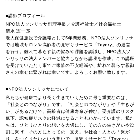
■講師プロフィール
NPO法人ソンリッサ副理事長／介護福祉士／社会福祉士
清水 憲一郎
老人保健施設で介護職として5年間勤務。NPO法人ソンリッサ
では地域サロンや高齢者の見守りサービス「Tayory」の運営
を行う。離れて暮らす親の悩みや課題を認識し、NPO法人ソ
ンリッサの法人メンバーと協力しながら講座を作成。この講座
を受けていただく事でご家族の不安軽減や、離れて暮らす親御
さんの幸せに繋がれば幸いです。よろしくお願い致します。
■NPO法人ソンリッサについて
私たちが健康でより長く生きていくために最も重要なのは、
「社会とのつながり」です。「社会とのつながり」や「生きが
い」があるだけで、高齢者は健康寿命が伸び、要介護のリスク
低下、認知症リスクの軽減になることもわかっています。私た
ちは、ひとりひとりの想いを大切にし、その方の生きがいや役
割に繋げ、その方にとっての「支え」や社会・人との「繋が
り」をつくりたいという想いで、見守りサービス「Tayory」