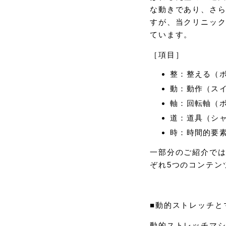
な動きであり、さ
すが、当クリニッ
ています。
［項目］
整：整える（
動：動作（ス
軸：回転軸（
道：道具（シ
時：時間的要
一部分のご紹介では
ぞれ5つのコンテン
■動的ストレッチと
動的ストレッチマ