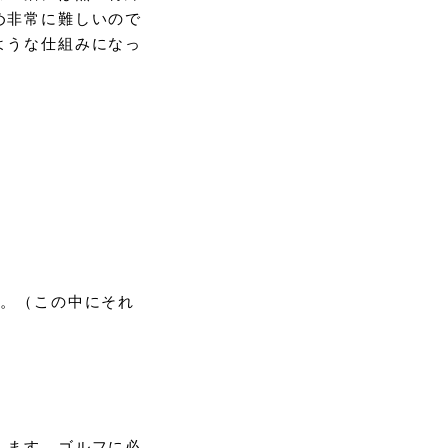
め非常に難しいので
ような仕組みになっ
す。（この中にそれ
します。ゴルフに必