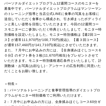
パーソナルダイエットプログラム12週間コースのモニターを
募集中です。パーソナルダイエットプログラムはマンツーマン
のトレーニング指導と当店公式LINEに食事の写真をお客様に
送信していただく食事から構成され、引き締まったボディライ
ンと美しい姿勢を目指していただきます。今回の12週間コー
スモニターにご参加いただく特典といたしまして、モニター特
別価格を設定いたしました。モニター特別価格は【週2回コー
ス】が通常111,970円が100,770円(税込)、【週３回コース】
が通常157,460円が141,710円(税込)とさせていただきます。
また、７月中にお申込みの方には、【全身揉みほぐしコース６
０分】のギフト券を３枚(11,670円相当)をプレゼントさせて
いただきます。モニター特別価格適応条件といたしまして、計
測数値・お写真(お顔なし)・アンケートの広告利用に同意いた
だくことをお願い致します。
＜特長＞
1：パーソナルトレーニングと食事管理指導のダイエットプロ
グラムがモニター特別価格でご利用いただけます。
2：７月中にお申込みの方には、全身揉みほぐしコース60分ギ