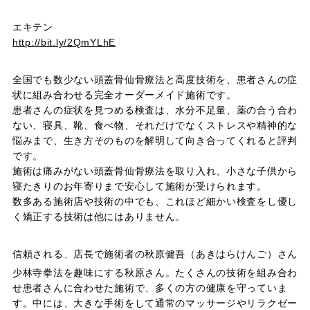
エキテン
http://bit.ly/2QmYLhE
全国でも数少ない頭蓋骨仙骨療法と高度技術を、患者さんの症
状に組み合わせる完全オーダーメイド施術です。
患者さんの症状を見つめる検査は、水分不足量、薬の合う合わ
ない、寝具、靴、食べ物、それだけでなくストレスや精神的な
悩みまで、生き方そのものを解明して向き合ってくれると評判
です。
施術は痛みがない頭蓋骨仙骨療法を取り入れ、小さな子供から
寝たきりのお年寄りまで安心して施術が受けられます。
数多ある施術店や技術の中でも、これほど細かい検査をし優し
く矯正する技術は他にはありません。
信頼される、店長で施術者の秋原健吾（あきはらけんご）さん
少林寺拳法を趣味にする秋原さん。たくさんの技術を組み合わ
せ患者さんに合わせた施術で、多くの方の健康を守っていま
す。中には、大きな手術をして通常のマッサージやリラクゼー