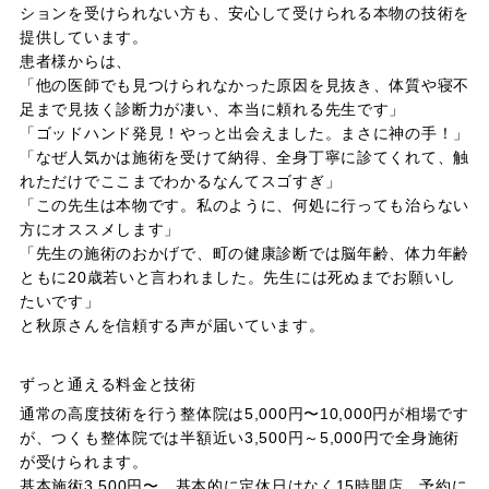
ションを受けられない方も、安心して受けられる本物の技術を
提供しています。
患者様からは、
「他の医師でも見つけられなかった原因を見抜き、体質や寝不
足まで見抜く診断力が凄い、本当に頼れる先生です」
「ゴッドハンド発見！やっと出会えました。まさに神の手！」
「なぜ人気かは施術を受けて納得、全身丁寧に診てくれて、触
れただけでここまでわかるなんてスゴすぎ」
「この先生は本物です。私のように、何処に行っても治らない
方にオススメします」
「先生の施術のおかげで、町の健康診断では脳年齢、体力年齢
ともに20歳若いと言われました。先生には死ぬまでお願いし
たいです」
と秋原さんを信頼する声が届いています。
ずっと通える料金と技術
通常の高度技術を行う整体院は5,000円〜10,000円が相場です
が、つくも整体院では半額近い3,500円～5,000円で全身施術
が受けられます。
基本施術3,500円〜。基本的に定休日はなく15時開店。予約に