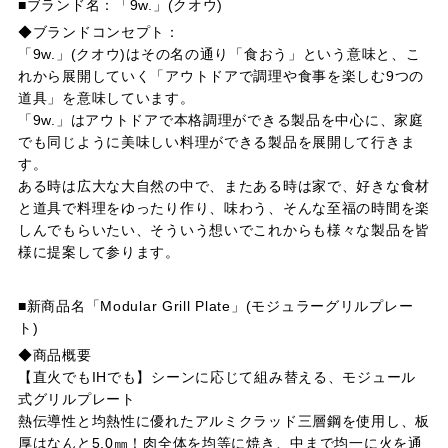
■ブランド名：「9w.」(クオウ)
◆ブランドコンセプト：
「9w.」(クオウ)はその名の通り「食おう」という意味と、こ
れから展開していく「アウトドアで調理や食事を楽しむ9つの
道具」を意味しています。
「9w.」はアウトドアで本格調理ができる製品を中心に、家庭
でも同じように美味しい料理ができる製品を展開して行きま
す。
ある時は広大な大自然の中で、またある時は家で、好きな食材
と道具で料理をゆったり作り、味わう、そんな至福の時間を楽
しんでもらいたい、そういう想いでこれからも様々な製品を皆
様に提案して参ります。
■新商品名「Modular Grill Plate」(モジュラーグリルプレー
ト)
◆商品概要
【直⽕でもIHでも】シーンに応じて組み替える、モジュール
式グリルプレート
熱伝導性と均熱性に優れたアルミクラッド三層鋼を使用し、板
厚はなんと5.0㎜！肉全体を均等に焼き、中まで均一に火を通