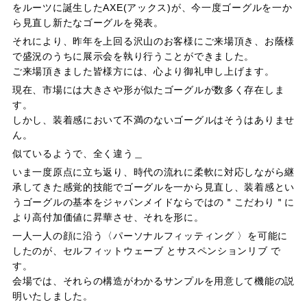
をルーツに誕生したAXE(アックス)が、今一度ゴーグルを一か
ら見直し新たなゴーグルを発表。
それにより、昨年を上回る沢山のお客様にご来場頂き、お蔭様
で盛況のうちに展示会を執り行うことができました。
ご来場頂きました皆様方には、心より御礼申し上げます。
現在、市場には大きさや形が似たゴーグルが数多く存在しま
す。
しかし、装着感において不満のないゴーグルはそうはありませ
ん。
似ているようで、全く違う＿
いま一度原点に立ち返り、時代の流れに柔軟に対応しながら継
承してきた感覚的技能でゴーグルを一から見直し、装着感とい
うゴーグルの基本をジャパンメイドならではの＂こだわり＂に
より高付加価値に昇華させ、それを形に。
一人一人の顔に沿う〈パーソナルフィッティング 〉を可能に
したのが、セルフィットウェーブ とサスペンションリブ で
す。
会場では、それらの構造がわかるサンプルを用意して機能の説
明いたしました。