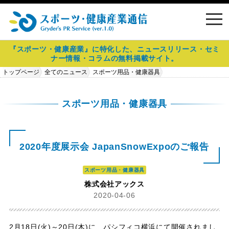
toggl
navig
『スポーツ・健康産業』に特化した、ニュースリリース・セミ
ナー情報・コラムの無料掲載サイト。
トップページ
全てのニュース
スポーツ用品・健康器具
2020年度展示会 JapanSnowExpoのご報告
スポーツ用品・健康器具
2020年度展示会 JapanSnowExpoのご報告
スポーツ用品・健康器具
株式会社アックス
2020-04-06
2月18日(火)～20日(木)に、パシフィコ横浜にて開催されまし