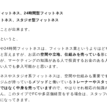
ィットネス、24時間型フィットネス
ットネス、スタジオ型フィットネス
ることが出来ます。
かというと、
や24時間フィットネスは、フィットネス業というよりはど
スと言えますが、お店の
空間や立地、仕組みを売っている
形
すが、マーケティングの知識がある人で投資するお金のある
無い人でも参入可能かと思います。
トネスやスタジオ系フィットネスは、空間や仕組みも重要で
のジムが持っている
メソッド
と働いている
トレーナーやスタ
けではなく中身を売っています
ので、やはりそれ相応の知識
ん。このタイプでFCや多店舗経営をする場合は、スタッフ
切になってきます。