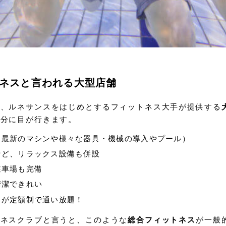
ネスと言われる大型店舗
ミ、ルネサンスをはじめとするフィットネス大手が提供する
部分に目が行きます。
（最新のマシンや様々な器具・機械の導入やプール）
など、リラックス設備も併設
駐車場も完備
清潔できれい
らが定額制で通い放題！
トネスクラブと言うと、このような
総合フィットネス
が一般