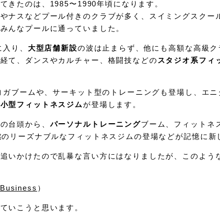
きたのは、1985〜1990年頃になります。
ルやナスなどプール付きのクラブが多く、スイミングスクー
はみんなプールに通っていました。
に入り、
大型店舗新設
の波は止まらず、他にも高額な高級ク
を経て、ダンスやカルチャー、格闘技などの
スタジオ系フィ
とヨガブームや、サーキット型のトレーニングも登場し、エ
た
小型フィットネスジム
が登場します。
プの台頭から、
パーソナルトレーニング
ブーム、フィットネ
業
のリーズナブルなフィットネスジムの登場などが記憶に新
を追いかけたので乱暴な言い方にはなりましたが、このよう
 Business
）
見ていこうと思います。