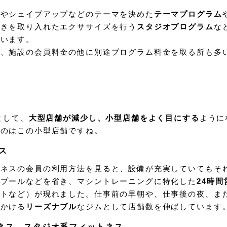
トやシェイプアップなどのテーマを決めた
テーマプログラム
動きを取り入れたエクササイズを行う
スタジオプログラム
な
ています。
は、施設の会員料金の他に別途プログラム料金を取る所も多
として、
大型店舗が減少し、小型店舗をよく目にする
ように
るのはこの小型店舗ですね。
ス
トネスの会員の利用方法を見ると、設備が充実していてもそ
、プールなどを省き、マシントレーニングに特化した
24時
ットなど）が現れました。仕事前の早朝や、仕事後の夜、ま
汗かける
リーズナブル
なジムとして店舗数を伸ばしています
ネス、スタジオ系フィットネス