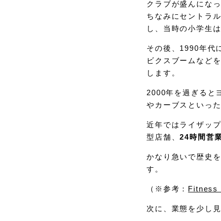
クラブが盛んになって
ちなみにセントラ
し、当時の小学生
その後、1990年代
ビクスブームなど
します。
2000年を過ぎる
やカーブスといっ
近年ではライザッ
型店舗、
24時間営
かなり急いで歴史
す。
（※参考：
Fitness
次に、業態を少し